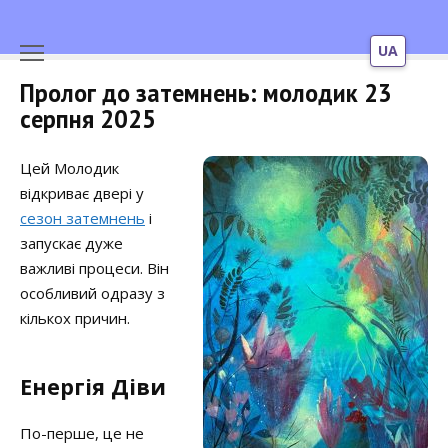
UA
Перейти
Пролог до затемнень: молодик 23
до
серпня 2025
вмісту
Цей Молодик
відкриває двері у
сезон затемнень
і
запускає дуже
важливі процеси. Він
особливий одразу з
кількох причин.
Енергія Діви
По-перше, це не