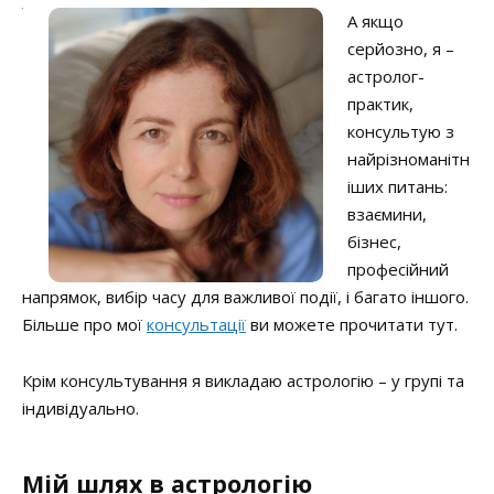
А якщо
серйозно, я –
астролог-
практик,
консультую з
найрізноманітн
іших питань:
взаємини,
бізнес,
професійний
напрямок, вибір часу для важливої події, і багато іншого.
Більше
про мої
консультації
ви можете прочитати
тут
.
Крім консультування я викладаю астрологію – у групі та
індивідуально.
Мій шлях в астрологію