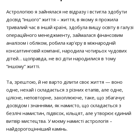
Астрологією я зайнялася не відразу і встигла здобути
досвід “іншого” життя – життя, в якому я прожила
тривалий час в іншій країні, здобула вищу освіту в галузі
операційного менеджменту, займалася фінансовим
аналізом і обліком, робила кар’єру в міжнародній
консалтинговій компанії, народила чотирьох чудових
дітей… щоправда, не всі діти народилися в тому
“іншому” житті.
Та, зрештою, й не варто ділити своє життя — воно
одне, нехай і складається з різних етапів, але одне,
цілісне, неповторне, захоплююче, таке, що збагачує
досвідом і знаннями, як намисто, що складається з
безлічі намистин, підвісок, кільцят, але утворює єдиний
витвір мистецтва. У моєму намисті астрологія –
найдорогоцінніший камінь.