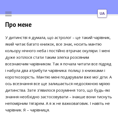
UA
Перейти
Про мене
до
вмісту
У дитинстві я думала, що астролог – це такий чарівник,
який читає багато книжок, все знає, носить мантію
кольору нічного неба і постійно втрачає окуляри. І мені
дуже хотілося стати таким злегка розсіяним
всезнаючим чарівником. Так я почала читати все підряд
і набула два атрибути чарівника: полиці з книжками і
короткозорість. Мантію мені подарували вже мої діти. А
ось всезнання все ще залишається недосяжною мрією
дитинства. Зате з’явилося розуміння того, що будь-які
знання необхідно застосовувати – інакше вони тиснуть
непомірним тягарем. А я ж не важковаговик. І навіть не
чарівник. Я – чарівниця.