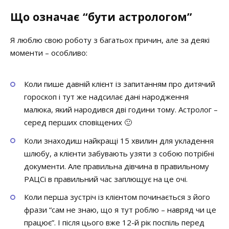
Що означає “бути астрологом”
Я люблю свою роботу з багатьох причин, але за деякі
моменти – особливо:
Коли пише давній клієнт із запитанням про дитячий
гороскоп і тут же надсилає дані народження
малюка, який народився дві години тому. Астролог –
серед перших сповіщених 🙂
Коли знаходиш найкращі 15 хвилин для укладення
шлюбу, а клієнти забувають узяти з собою потрібні
документи. Але правильна дівчина в правильному
РАЦСі в правильний час заплющує на це очі.
Коли перша зустріч із клієнтом починається з його
фрази “сам не знаю, що я тут роблю – навряд чи це
працює”. І після цього вже 12-й рік поспіль перед