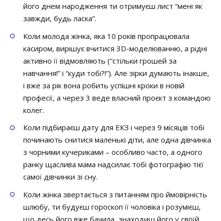
його днем народження ти отримуєш лист “мені як
завжди, будь ласка”.
Коли молода жінка, яка 10 років пропрацювала
касиром, вирішує вчитися 3D-моделюванню, а рідні
активно її відмовляють (“стільки грошей за
навчання!” і “куди тобі?!”). Але зірки думають інакше,
і вже за рік вона робить успішні кроки в новій
професії, а через 3 веде власний проєкт з командою
колег.
Коли підбираєш дату для ЕКЗ і через 9 місяців тобі
починають снитися маленькі діти, але одна дівчинка
з чорними кучериками – особливо часто, а одного
ранку щаслива мама надсилає тобі фотографію тієї
самої дівчинки зі сну.
Коли жінка звертається з питанням про ймовірність
шлюбу, ти будуєш гороскоп її чоловіка і розумієш,
що десь його вже бачила, знаходиш його у своїй