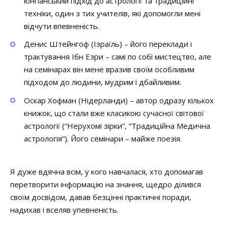
юнгіанський підхід до астрології та традиційні
техніки, один з тих учителів, які допомогли мені
відчути впевненість.
Денис Штейнгоф (Ізраїль) – його переклади і
трактування Ібн Езри – самі по собі мистецтво, але
на семінарах він мене вразив своїм особливим
підходом до людини, мудрим і дбайливим.
Оскар Хофман (Нідерланди) – автор одразу кількох
книжок, що стали вже класикою сучасної світової
астрології (“Нерухомі зірки”, “Традиційна Медична
астрологія”). Його семінари – майже поезія.
Я дуже вдячна всім, у кого навчалася, хто допомагав
перетворити інформацію на знання, щедро ділився
своїм досвідом, давав безцінні практичні поради,
надихав і вселяв упевненість.