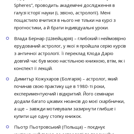
Spheres”, проводить академічні дослідження в
галузі історії науки (і, звісно, астрології). Мені
пощастило вчитися в нього не тільки на курсі з
прогностики, а й брати індивідуальні уроки.
Влада Бернар (Швейцарія) – глибокий і неймовірно
ерудований астролог, у якої я пройшла серію курсів
з античної астрології. Її переклад Клода Даріо
довгий час був моєю настільною книжкою, втім, як і
конспект її лекцій.
Димитър Кожухаров (Болгарія) – астролог, який
починав свою практику ще в 1980-ті роки,
експериментуючий і відкритий. Його семінари
додали багато цікавих нюансів до моєї скарбнички,
а ще – завжди мотивували зазирнути глибше і
купити ще одну стопку книжок.
Пьотр Пьотровський (Польща) – поєднує