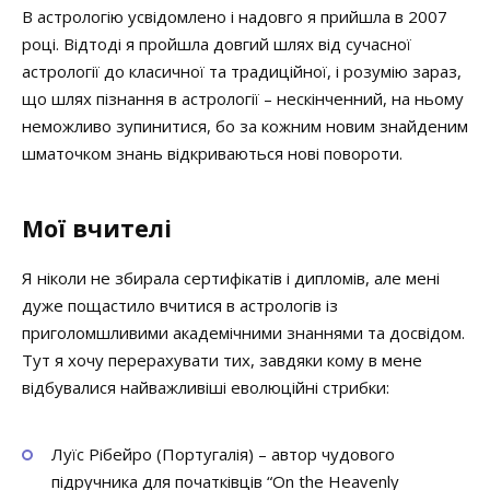
В астрологію усвідомлено і надовго я прийшла в 2007
році. Відтоді я пройшла довгий шлях від сучасної
астрології до класичної та традиційної, і розумію зараз,
що шлях пізнання в астрології – нескінченний, на ньому
неможливо зупинитися, бо за кожним новим знайденим
шматочком знань відкриваються нові повороти.
Мої вчителі
Я ніколи не збирала сертифікатів і дипломів, але мені
дуже пощастило вчитися в астрологів із
приголомшливими академічними знаннями та досвідом.
Тут я хочу перерахувати тих, завдяки кому в мене
відбувалися найважливіші еволюційні стрибки:
Луїс Рібейро (Португалія) – автор чудового
підручника для початківців “On the Heavenly