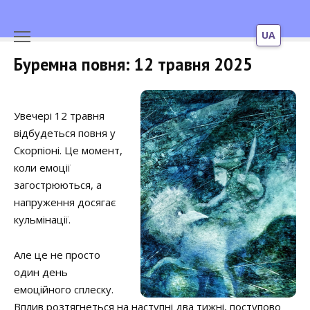
UA
Перейти
Буремна повня: 12 травня 2025
до
вмісту
Увечері 12 травня
відбудеться повня у
Скорпіоні. Це момент,
коли емоції
загострюються, а
напруження досягає
кульмінації.
Але це не просто
один день
емоційного сплеску.
Вплив розтягнеться на наступні два тижні, поступово