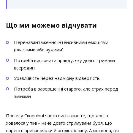
Що ми можемо відчувати
Перенавантаження інтенсивними емоціями
(власними або чужими)
Потреба висловити правду, яку довго тримали
всередині
Уразливість через надмірну відвертість
Потреба в завершенні старого, але страх перед
змінами
Повня у Скорпіоні часто висвітлює те, що довго
ховалося у тіні – наче довго стримувана буря, що
нарешті зриває маски й оголює істину. А яка вона, ця